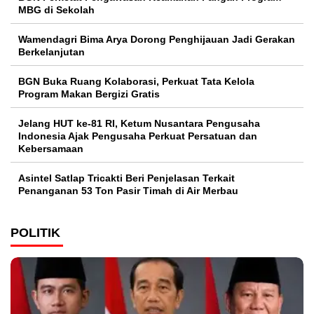
MBG di Sekolah
Wamendagri Bima Arya Dorong Penghijauan Jadi Gerakan
Berkelanjutan
BGN Buka Ruang Kolaborasi, Perkuat Tata Kelola
Program Makan Bergizi Gratis
Jelang HUT ke-81 RI, Ketum Nusantara Pengusaha
Indonesia Ajak Pengusaha Perkuat Persatuan dan
Kebersamaan
Asintel Satlap Tricakti Beri Penjelasan Terkait
Penanganan 53 Ton Pasir Timah di Air Merbau
POLITIK