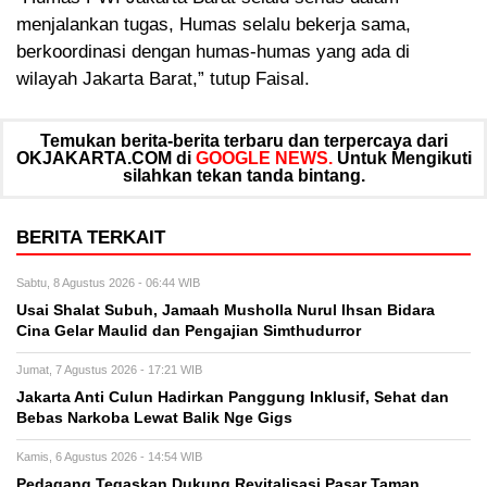
menjalankan tugas, Humas selalu bekerja sama,
berkoordinasi dengan humas-humas yang ada di
wilayah Jakarta Barat,” tutup Faisal.
Temukan berita-berita terbaru dan terpercaya dari
OKJAKARTA.COM di
GOOGLE NEWS.
Untuk Mengikuti
silahkan tekan tanda bintang.
BERITA TERKAIT
Sabtu, 8 Agustus 2026 - 06:44 WIB
Usai Shalat Subuh, Jamaah Musholla Nurul Ihsan Bidara
Cina Gelar Maulid dan Pengajian Simthudurror
Jumat, 7 Agustus 2026 - 17:21 WIB
Jakarta Anti Culun Hadirkan Panggung Inklusif, Sehat dan
Bebas Narkoba Lewat Balik Nge Gigs
Kamis, 6 Agustus 2026 - 14:54 WIB
Pedagang Tegaskan Dukung Revitalisasi Pasar Taman