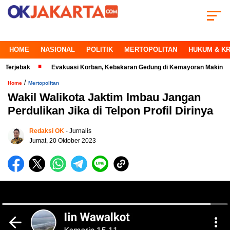
HOME
NASIONAL
POLITIK
MERTOPOLITAN
HUKUM & KR
ak
Evakuasi Korban, Kebakaran Gedung di Kemayoran Makin Kritis
/
Home
Mertopolitan
Wakil Walikota Jaktim lmbau Jangan
Perdulikan Jika di Telpon Profil Dirinya
Redaksi OK
- Jurnalis
Jumat, 20 Oktober 2023