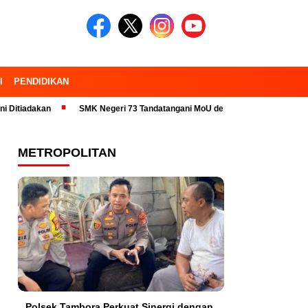
I
PENDIDIKAN
an
SMK Negeri 73 Tandatangani MoU dengan 23 Industri Pariwisata dan
METROPOLITAN
Polsek Tambora Perkuat Sinergi dengan