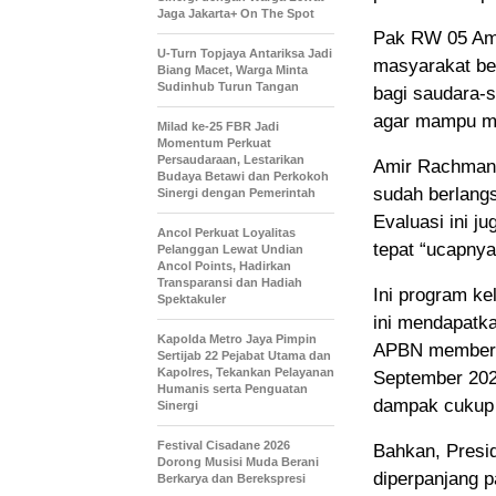
Jaga Jakarta+ On The Spot
Pak RW 05 Ami
U-Turn Topjaya Antariksa Jadi
masyarakat be
Biang Macet, Warga Minta
Sudinhub Turun Tangan
bagi saudara-
agar mampu m
Milad ke-25 FBR Jadi
Momentum Perkuat
Persaudaraan, Lestarikan
Amir Rachman 
Budaya Betawi dan Perkokoh
sudah berlang
Sinergi dengan Pemerintah
Evaluasi ini j
Ancol Perkuat Loyalitas
tepat “ucapnya
Pelanggan Lewat Undian
Ancol Points, Hadirkan
Transparansi dan Hadiah
Ini program k
Spektakuler
ini mendapatk
Kapolda Metro Jaya Pimpin
APBN memberika
Sertijab 22 Pejabat Utama dan
Kapolres, Tekankan Pelayanan
September 202
Humanis serta Penguatan
dampak cukup 
Sinergi
Festival Cisadane 2026
Bahkan, Presi
Dorong Musisi Muda Berani
diperpanjang p
Berkarya dan Berekspresi