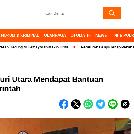
HUKUM & KRIMINAL
OLAHRAGA
OTOMATIF
NEWS
TNI & POLR
g di Kemayoran Makin Kritis
Peraturan Ganjil Genap Pekan Ini Ditiadak
uri Utara Mendapat Bantuan
rintah