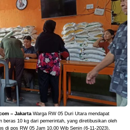
om – Jakarta
Warga RW 05 Duri Utara mendapat
 beras 10 kg dari pemerintah, yang diretibusikan oleh
os di pos RW 05 Jam 10.00 Wib Senin (6-11-2023).