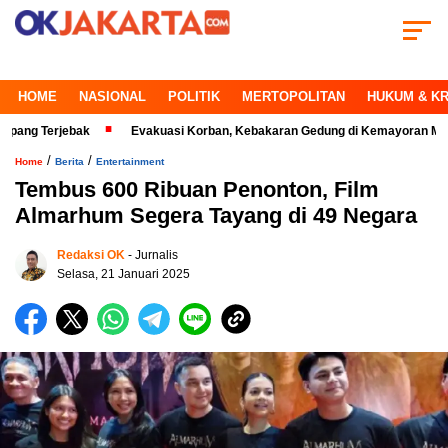
HOME
NASIONAL
POLITIK
MERTOPOLITAN
HUKUM & KR
jebak
Evakuasi Korban, Kebakaran Gedung di Kemayoran Makin Kritis
/
/
Home
Berita
Entertainment
Tembus 600 Ribuan Penonton, Film
Almarhum Segera Tayang di 49 Negara
Redaksi OK
- Jurnalis
Selasa, 21 Januari 2025