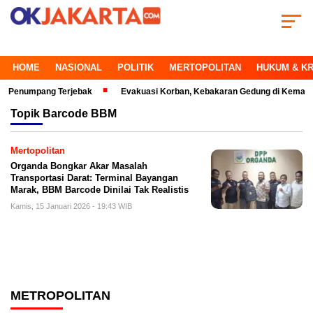
HOME
NASIONAL
POLITIK
MERTOPOLITAN
HUKUM & KR
numpang Terjebak
Evakuasi Korban, Kebakaran Gedung di Kemayoran Mak
Topik
Barcode BBM
Mertopolitan
Organda Bongkar Akar Masalah
Transportasi Darat: Terminal Bayangan
Marak, BBM Barcode Dinilai Tak Realistis
Kamis, 15 Januari 2026 - 19:43 WIB
METROPOLITAN