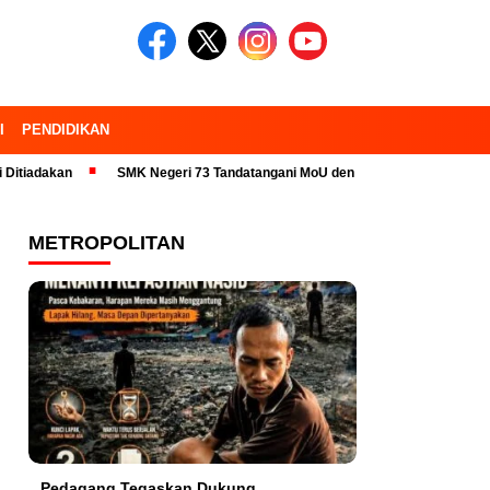
I
PENDIDIKAN
kan
SMK Negeri 73 Tandatangani MoU dengan 23 Industri Pariwisata d
METROPOLITAN
Pedagang Tegaskan Dukung