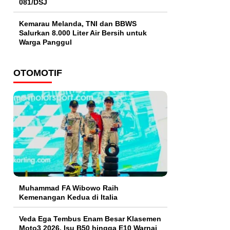
081/DSJ
Kemarau Melanda, TNI dan BBWS
Salurkan 8.000 Liter Air Bersih untuk
Warga Panggul
OTOMOTIF
Muhammad FA Wibowo Raih
Kemenangan Kedua di Italia
Veda Ega Tembus Enam Besar Klasemen
Moto3 2026, Isu B50 hingga E10 Warnai