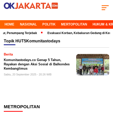
HOME
NASIONAL
POLITIK
MERTOPOLITAN
HUKUM & KR
, Penumpang Terjebak
Evakuasi Korban, Kebakaran Gedung di Kemayora
Topik
HUT5Komunitastodays
Berita
Komunitastodays.co Genap 5 Tahun,
Rayakan dengan Aksi Sosial di Balkondes
Kembanglimus
Sabtu, 20 September 2025 - 20:26 WIB
METROPOLITAN