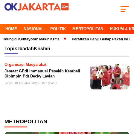
HOME
NASIONAL
POLITIK
MERTOPOLITAN
HUKUM & KR
g di Kemayoran Makin Kritis
Peraturan Ganjil Genap Pekan Ini Ditiadak
Topik
IbadahKristen
Organisasi Masyarakat
Jemaat GPdI Immanuel Pesakih Kembali
Dipimpin Pdt Decky Lavian
Senin, 18 Agustus 2025 - 10:19 WIB
METROPOLITAN