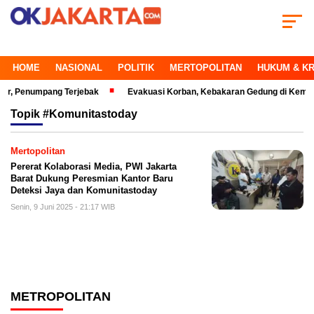
HOME
NASIONAL
POLITIK
MERTOPOLITAN
HUKUM & KR
enumpang Terjebak
Evakuasi Korban, Kebakaran Gedung di Kemayoran M
Topik
#Komunitastoday
Mertopolitan
Pererat Kolaborasi Media, PWI Jakarta
Barat Dukung Peresmian Kantor Baru
Deteksi Jaya dan Komunitastoday
Senin, 9 Juni 2025 - 21:17 WIB
METROPOLITAN