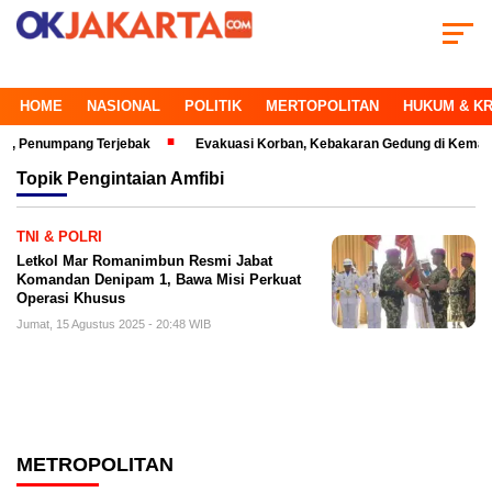
HOME
NASIONAL
POLITIK
MERTOPOLITAN
HUKUM & KR
enumpang Terjebak
Evakuasi Korban, Kebakaran Gedung di Kemayoran Ma
Topik
Pengintaian Amfibi
TNI & POLRI
Letkol Mar Romanimbun Resmi Jabat
Komandan Denipam 1, Bawa Misi Perkuat
Operasi Khusus
Jumat, 15 Agustus 2025 - 20:48 WIB
METROPOLITAN