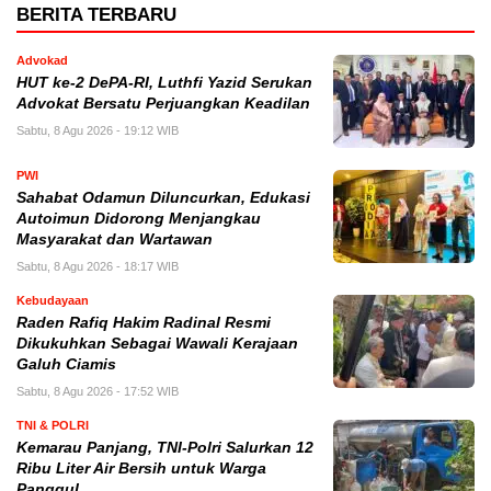
BERITA TERBARU
Advokad
HUT ke-2 DePA-RI, Luthfi Yazid Serukan
Advokat Bersatu Perjuangkan Keadilan
Sabtu, 8 Agu 2026 - 19:12 WIB
PWI
Sahabat Odamun Diluncurkan, Edukasi
Autoimun Didorong Menjangkau
Masyarakat dan Wartawan
Sabtu, 8 Agu 2026 - 18:17 WIB
Kebudayaan
Raden Rafiq Hakim Radinal Resmi
Dikukuhkan Sebagai Wawali Kerajaan
Galuh Ciamis
Sabtu, 8 Agu 2026 - 17:52 WIB
TNI & POLRI
Kemarau Panjang, TNI-Polri Salurkan 12
Ribu Liter Air Bersih untuk Warga
Panggul