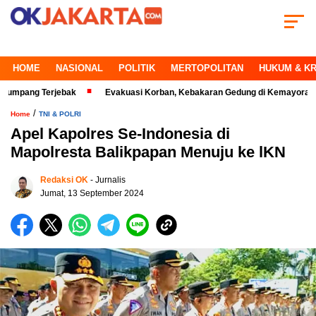
HOME
NASIONAL
POLITIK
MERTOPOLITAN
HUKUM & KR
g Terjebak
Evakuasi Korban, Kebakaran Gedung di Kemayoran Makin Kri
/
Home
TNI & POLRI
Apel Kapolres Se-Indonesia di
Mapolresta Balikpapan Menuju ke lKN
Redaksi OK
- Jurnalis
Jumat, 13 September 2024