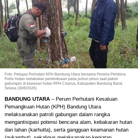
Foto: Petugas Perhutani KPH Bandung Utara bersama Perwira Pembina
Polisi Hutan melakukan pemeriksaan pada pohon pinus saat patroli
gabungan di kawasan hutan RPH Cisarua, Kabupaten Bandung Barat,
Selasa (30/6/2026).
BANDUNG UTARA
– Perum Perhutani Kesatuan
Pemangkuan Hutan (KPH) Bandung Utara
melaksanakan patroli gabungan dalam rangka
mengantisipasi potensi bencana alam, kebakaran hutan
dan lahan (karhutla), serta gangguan keamanan hutan
(gukamhut), sekaligus melaksanakan kegiatan