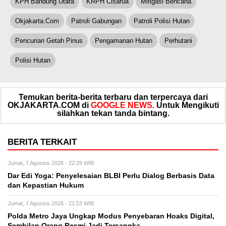
KPH Bandung Utara
KRPH Cisarua
Mitigasi Bencana
Okjakarta.com
Patroli Gabungan
Patroli Polisi Hutan
Pencurian Getah Pinus
Pengamanan Hutan
Perhutani
Polisi Hutan
Temukan berita-berita terbaru dan terpercaya dari
OKJAKARTA.COM di
GOOGLE NEWS.
Untuk Mengikuti
silahkan tekan tanda bintang.
BERITA TERKAIT
Jumat, 7 Agustus 2026 - 22:29 WIB
Dar Edi Yoga: Penyelesaian BLBI Perlu Dialog Berbasis Data
dan Kepastian Hukum
Jumat, 7 Agustus 2026 - 21:53 WIB
Polda Metro Jaya Ungkap Modus Penyebaran Hoaks Digital,
Sembilan Orang Resmi Jadi Tersangka