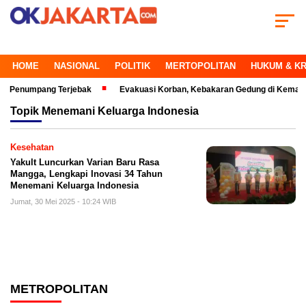
HOME
NASIONAL
POLITIK
MERTOPOLITAN
HUKUM & KR
numpang Terjebak
Evakuasi Korban, Kebakaran Gedung di Kemayoran Mak
Topik
Menemani Keluarga Indonesia
Kesehatan
Yakult Luncurkan Varian Baru Rasa
Mangga, Lengkapi Inovasi 34 Tahun
Menemani Keluarga Indonesia
Jumat, 30 Mei 2025 - 10:24 WIB
METROPOLITAN