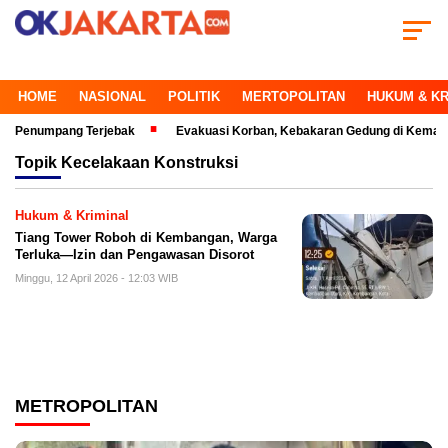
HOME
NASIONAL
POLITIK
MERTOPOLITAN
HUKUM & KR
numpang Terjebak
Evakuasi Korban, Kebakaran Gedung di Kemayoran Ma
Topik
Kecelakaan Konstruksi
Hukum & Kriminal
Tiang Tower Roboh di Kembangan, Warga
Terluka—Izin dan Pengawasan Disorot
Minggu, 12 April 2026 - 12:03 WIB
METROPOLITAN