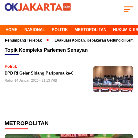
HOME
NASIONAL
POLITIK
MERTOPOLITAN
HUKUM & KR
numpang Terjebak
Evakuasi Korban, Kebakaran Gedung di Kemayoran Ma
Topik
Kompleks Parlemen Senayan
Politik
DPD RI Gelar Sidang Paripurna ke-6
Rabu, 14 Januari 2026 - 21:13 WIB
METROPOLITAN