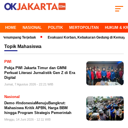
HOME
NASIONAL
POLITIK
MERTOPOLITAN
HUKUM & KR
mpang Terjebak
Evakuasi Korban, Kebakaran Gedung di Kemayoran Maki
Topik
Mahasiswa
PWI
Pokja PWI Jakarta Timur dan GMNI
Perkuat Literasi Jurnalistik Gen Z di Era
Digital
Jumat, 7 Agustus 2026 - 22:21 WIB
Nasional
Demo #IndonesiaMenujuBangkrut:
Mahasiswa Kritik APBN, Harga BBM
hingga Program Strategis Pemerintah
Minggu, 14 Juni 2026 - 12:11 WIB