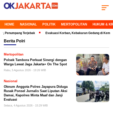
HOME
NASIONAL
POLITIK
MERTOPOLITAN
HUKUM & KR
umpang Terjebak
Evakuasi Korban, Kebakaran Gedung di Kemayoran Maki
Berita
Polri
Mertopolitan
Polsek Tambora Perkuat Sinergi dengan
Warga Lewat Jaga Jakarta+ On The Spot
Rabu, 5 Agustus 2026 - 19:26 WIB
Nasional
Oknum Anggota Polres Jayapura Diduga
Rusak Ponsel Jurnalis Saat Liputan Aksi
Damai, Kapolres Minta Maaf dan Janji
Evaluasi
Selasa, 4 Agustus 2026 - 15:29 WIB