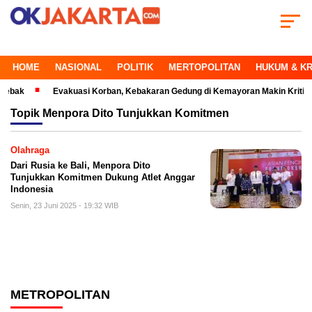
HOME
NASIONAL
POLITIK
MERTOPOLITAN
HUKUM & KR
Evakuasi Korban, Kebakaran Gedung di Kemayoran Makin Kritis
Topik
Menpora Dito Tunjukkan Komitmen
Olahraga
Dari Rusia ke Bali, Menpora Dito
Tunjukkan Komitmen Dukung Atlet Anggar
Indonesia
Senin, 23 Juni 2025 - 19:32 WIB
METROPOLITAN