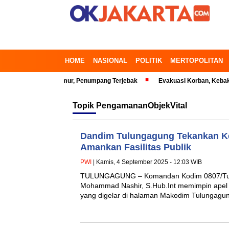
HOME
NASIONAL
POLITIK
MERTOPOLITAN
 di Bekasi Timur, Penumpang Terjebak
Evakuasi Korban, Kebakaran Ged
Topik
PengamananObjekVital
Dandim Tulungagung Tekankan Ke
Amankan Fasilitas Publik
PWI
| Kamis, 4 September 2025 - 12:03 WIB
TULUNGAGUNG – Komandan Kodim 0807/Tul
Mohammad Nashir, S.Hub.Int memimpin apel p
yang digelar di halaman Makodim Tulungagu