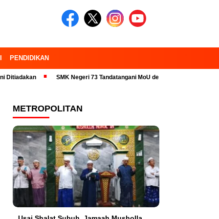
I
PENDIDIKAN
akan
SMK Negeri 73 Tandatangani MoU dengan 23 Industri Pariwisata d
METROPOLITAN
Usai Shalat Subuh, Jamaah Musholla