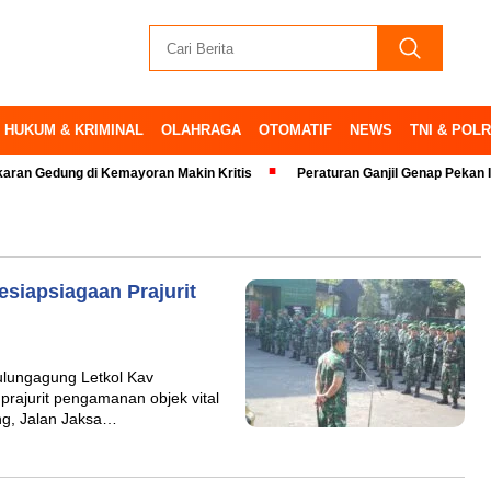
HUKUM & KRIMINAL
OLAHRAGA
OTOMATIF
NEWS
TNI & POLR
ung di Kemayoran Makin Kritis
Peraturan Ganjil Genap Pekan Ini Ditiad
siapsiagaan Prajurit
ungagung Letkol Kav
rajurit pengamanan objek vital
ng, Jalan Jaksa…