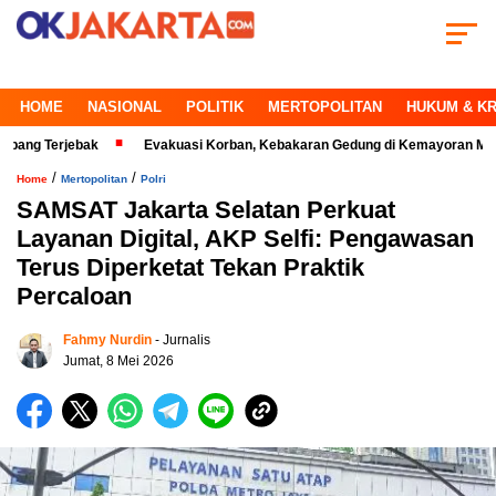
HOME
NASIONAL
POLITIK
MERTOPOLITAN
HUKUM & KR
rjebak
Evakuasi Korban, Kebakaran Gedung di Kemayoran Makin Kritis
/
/
Home
Mertopolitan
Polri
SAMSAT Jakarta Selatan Perkuat
Layanan Digital, AKP Selfi: Pengawasan
Terus Diperketat Tekan Praktik
Percaloan
Fahmy Nurdin
- Jurnalis
Jumat, 8 Mei 2026