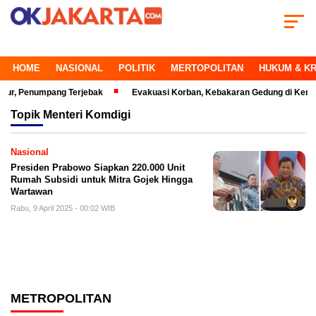
HOME
NASIONAL
POLITIK
MERTOPOLITAN
HUKUM & KR
Penumpang Terjebak
Evakuasi Korban, Kebakaran Gedung di Kemayoran 
Topik
Menteri Komdigi
Nasional
Presiden Prabowo Siapkan 220.000 Unit
Rumah Subsidi untuk Mitra Gojek Hingga
Wartawan
Rabu, 9 April 2025 - 00:02 WIB
METROPOLITAN