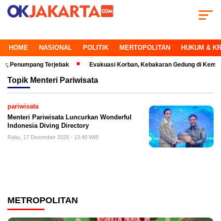
HOME
NASIONAL
POLITIK
MERTOPOLITAN
HUKUM & KR
enumpang Terjebak
Evakuasi Korban, Kebakaran Gedung di Kemayoran M
Topik
Menteri Pariwisata
pariwisata
Menteri Pariwisata Luncurkan Wonderful
Indonesia Diving Directory
Rabu, 17 Desember 2025 - 13:40 WIB
METROPOLITAN