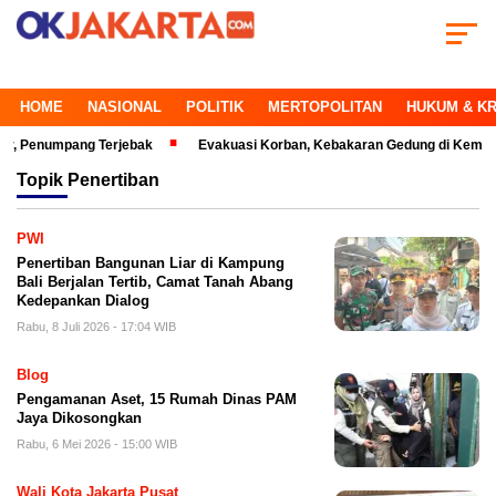
HOME
NASIONAL
POLITIK
MERTOPOLITAN
HUKUM & KR
 Penumpang Terjebak
Evakuasi Korban, Kebakaran Gedung di Kemayoran
Topik
Penertiban
PWI
Penertiban Bangunan Liar di Kampung
Bali Berjalan Tertib, Camat Tanah Abang
Kedepankan Dialog
Rabu, 8 Juli 2026 - 17:04 WIB
Blog
Pengamanan Aset, 15 Rumah Dinas PAM
Jaya Dikosongkan
Rabu, 6 Mei 2026 - 15:00 WIB
Wali Kota Jakarta Pusat