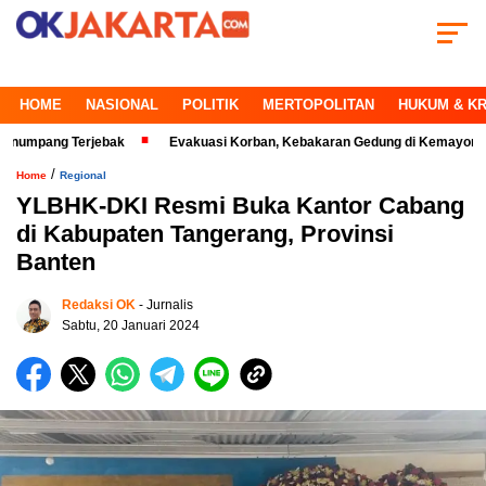
HOME
NASIONAL
POLITIK
MERTOPOLITAN
HUKUM & KR
g Terjebak
Evakuasi Korban, Kebakaran Gedung di Kemayoran Makin Kr
/
Home
Regional
YLBHK-DKI Resmi Buka Kantor Cabang
di Kabupaten Tangerang, Provinsi
Banten
Redaksi OK
- Jurnalis
Sabtu, 20 Januari 2024