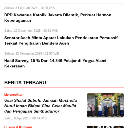
Selasa, 3 Februari 2026 - 18:45 WIB
DPD Kawanua Katolik Jakarta Dilantik, Perkuat Harmoni
Keberagaman
Sabtu, 27 Desember 2025 - 20:32 WIB
Senator Aceh Minta Aparat Lakukan Pendekatan Persuasif
Terkait Pengibaran Bendera Aceh
Selasa, 23 Desember 2025 - 21:58 WIB
Hasil Survey, 15 % Dari 14.846 Pelajar di Yogya Alami
Kekerasan
BERITA TERBARU
Mertopolitan
Usai Shalat Subuh, Jamaah Musholla
Nurul Ihsan Bidara Cina Gelar Maulid
dan Pengajian Simthudurror
Sabtu, 8 Agu 2026 - 06:44 WIB
Hukum & Kriminal