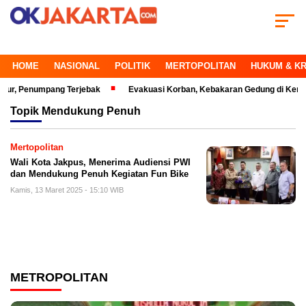
HOME
NASIONAL
POLITIK
MERTOPOLITAN
HUKUM & KR
 Penumpang Terjebak
Evakuasi Korban, Kebakaran Gedung di Kemayoran
Topik
Mendukung Penuh
Mertopolitan
Wali Kota Jakpus, Menerima Audiensi PWI
dan Mendukung Penuh Kegiatan Fun Bike
Kamis, 13 Maret 2025 - 15:10 WIB
METROPOLITAN