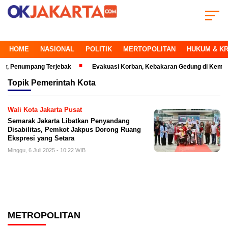
HOME
NASIONAL
POLITIK
MERTOPOLITAN
HUKUM & KR
enumpang Terjebak
Evakuasi Korban, Kebakaran Gedung di Kemayoran M
Topik
Pemerintah Kota
Wali Kota Jakarta Pusat
Semarak Jakarta Libatkan Penyandang
Disabilitas, Pemkot Jakpus Dorong Ruang
Ekspresi yang Setara
Minggu, 6 Juli 2025 - 10:22 WIB
METROPOLITAN