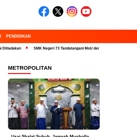
I
PENDIDIKAN
an
SMK Negeri 73 Tandatangani MoU dengan 23 Industri Pariwisata dan
METROPOLITAN
Usai Shalat Subuh, Jamaah Musholla