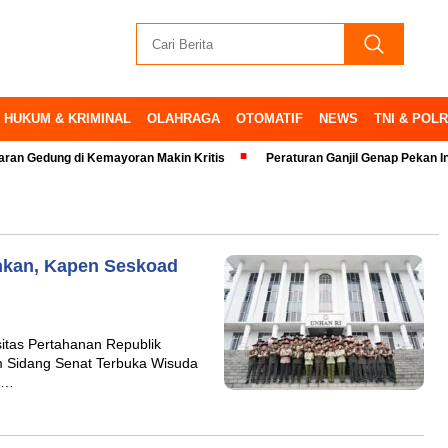
HUKUM & KRIMINAL
OLAHRAGA
OTOMATIF
NEWS
TNI & POLR
g di Kemayoran Makin Kritis
Peraturan Ganjil Genap Pekan Ini Ditiadak
hkan, Kapen Seskoad
tas Pertahanan Republik
m Sidang Senat Terbuka Wisuda
un…