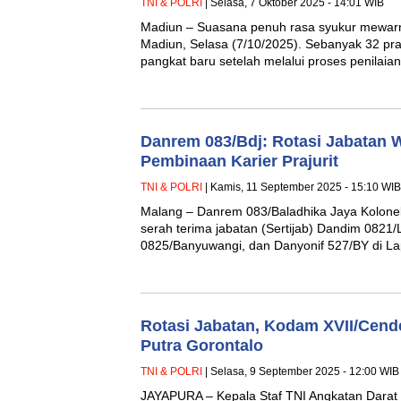
TNI & POLRI
| Selasa, 7 Oktober 2025 - 14:01 WIB
Madiun – Suasana penuh rasa syukur mewar
Madiun, Selasa (7/10/2025). Sebanyak 32 pr
pangkat baru setelah melalui proses penilai
Danrem 083/Bdj: Rotasi Jabatan 
Pembinaan Karier Prajurit
TNI & POLRI
| Kamis, 11 September 2025 - 15:10 WIB
Malang – Danrem 083/Baladhika Jaya Kolonel
serah terima jabatan (Sertijab) Dandim 0821
0825/Banyuwangi, dan Danyonif 527/BY di
Rotasi Jabatan, Kodam XVII/Cend
Putra Gorontalo
TNI & POLRI
| Selasa, 9 September 2025 - 12:00 WIB
JAYAPURA – Kepala Staf TNI Angkatan Darat 