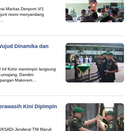
nai Markas Denpom V/1
ajurit resmi menyandang
an…
Wujud Dinamika dan
 Inf Kohir memimpin langsung
/Lumajang, Dandim
 Lapangan Makorem…
erawasih Kini Dipimpin
(KSAD) Jenderal TNI Maruli