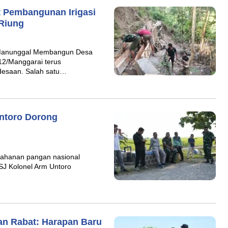
t Pembangunan Irigasi
 Riung
 Manunggal Membangun Desa
2/Manggarai terus
desaan. Salah satu…
Untoro Dorong
ahanan pangan nasional
SJ Kolonel Arm Untoro
an Rabat: Harapan Baru