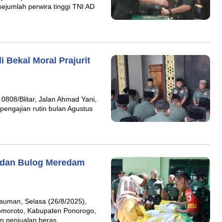
ejumlah perwira tinggi TNI AD
i Bekal Moral Prajurit
 0808/Blitar, Jalan Ahmad Yani,
 pengajian rutin bulan Agustus
 dan Bulog Meredam
auman, Selasa (26/8/2025),
omoroto, Kabupaten Ponorogo,
n penjualan beras….