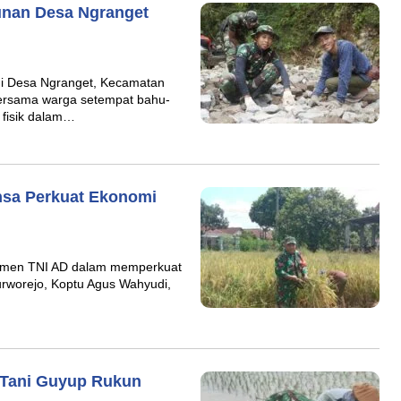
unan Desa Ngranget
i Desa Ngranget, Kecamatan
bersama warga setempat bahu-
fisik dalam…
nsa Perkuat Ekonomi
tmen TNI AD dalam memperkuat
rworejo, Koptu Agus Wahyudi,
 Tani Guyup Rukun