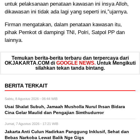
untuk pelaksanaan penataan kawasan ini insya Alloh,
dikawasan ini tidak ada lagi yang seperti ini,”ujarnya.
Firman mengatakan, dalam penataan kawasan itu,
pihak Pemkot di dampingi TNI, Polri, Satpol PP dan
lainnya.
Temukan berita-berita terbaru dan terpercaya dari
OKJAKARTA.COM di
GOOGLE NEWS.
Untuk Mengikuti
silahkan tekan tanda bintang.
BERITA TERKAIT
Sabtu, 8 Agustus 2026 - 06:44 WIB
Usai Shalat Subuh, Jamaah Musholla Nurul Ihsan Bidara
Cina Gelar Maulid dan Pengajian Simthudurror
Jumat, 7 Agustus 2026 - 17:21 WIB
Jakarta Anti Culun Hadirkan Panggung Inklusif, Sehat dan
Bebas Narkoba Lewat Balik Nge Gigs