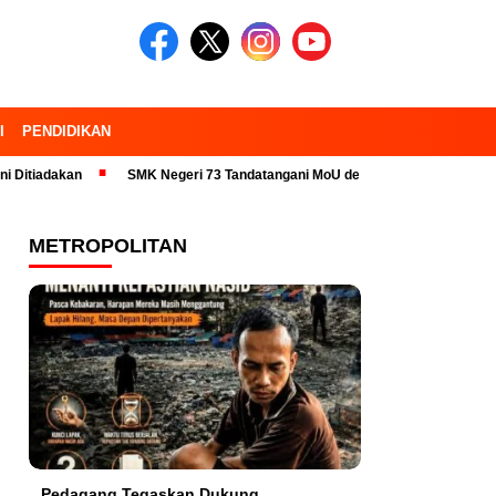
I
PENDIDIKAN
an
SMK Negeri 73 Tandatangani MoU dengan 23 Industri Pariwisata da
METROPOLITAN
Pedagang Tegaskan Dukung