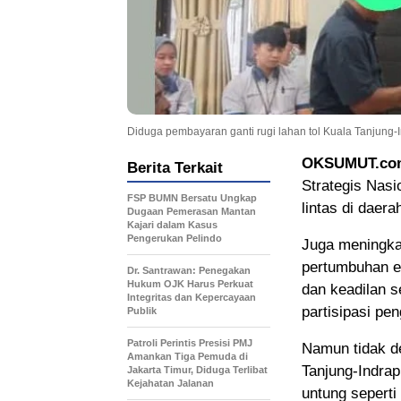
Diduga pembayaran ganti rugi lahan tol Kuala Tanjung-I
OKSUMUT.com
Berita Terkait
Strategis Nasi
FSP BUMN Bersatu Ungkap
lintas di daer
Dugaan Pemerasan Mantan
Kajari dalam Kasus
Pengerukan Pelindo
Juga meningka
pertumbuhan e
Dr. Santrawan: Penegakan
Hukum OJK Harus Perkuat
dan keadilan s
Integritas dan Kepercayaan
partisipasi pen
Publik
Patroli Perintis Presisi PMJ
Namun tidak d
Amankan Tiga Pemuda di
Tanjung-Indrap
Jakarta Timur, Diduga Terlibat
Kejahatan Jalanan
untung sepert