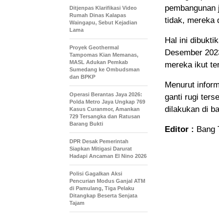
pembangunan ja
Ditjenpas Klarifikasi Video
Rumah Dinas Kalapas
tidak, mereka 
Waingapu, Sebut Kejadian
Lama
Hal ini dibukt
Proyek Geothermal
Desember 2023
Tampomas Kian Memanas,
MASL Adukan Pemkab
mereka ikut t
Sumedang ke Ombudsman
dan BPKP
Menurut inform
Operasi Berantas Jaya 2026:
ganti rugi te
Polda Metro Jaya Ungkap 769
dilakukan di b
Kasus Curanmor, Amankan
729 Tersangka dan Ratusan
Barang Bukti
Editor :
Bang 
DPR Desak Pemerintah
Siapkan Mitigasi Darurat
Hadapi Ancaman El Nino 2026
Polisi Gagalkan Aksi
Pencurian Modus Ganjal ATM
di Pamulang, Tiga Pelaku
Ditangkap Beserta Senjata
Tajam