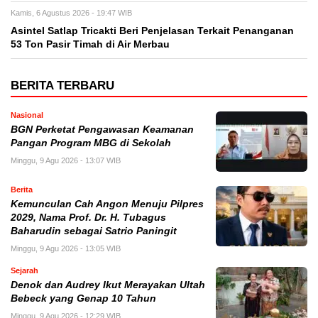
Kamis, 6 Agustus 2026 - 19:47 WIB
Asintel Satlap Tricakti Beri Penjelasan Terkait Penanganan
53 Ton Pasir Timah di Air Merbau
BERITA TERBARU
Nasional
BGN Perketat Pengawasan Keamanan
Pangan Program MBG di Sekolah
Minggu, 9 Agu 2026 - 13:07 WIB
Berita
Kemunculan Cah Angon Menuju Pilpres
2029, Nama Prof. Dr. H. Tubagus
Baharudin sebagai Satrio Paningit
Minggu, 9 Agu 2026 - 13:05 WIB
Sejarah
Denok dan Audrey Ikut Merayakan Ultah
Bebeck yang Genap 10 Tahun
Minggu, 9 Agu 2026 - 12:29 WIB