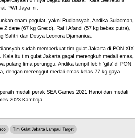
Kepercayaan dirinya begitu luar biasa,” kata Sekretaris
at PWI Jaya ini.
unkan enam pegulat, yakni Rudiansyah, Andika Sulaeman,
 Zidane (67 kg Greco), Rafli Afandi (57 kg bebas putra),
eng Safitri dan Desya Leonora Djamaniua.
diansyah sudah memperkuat tim gulat Jakarta di PON XIX
 Kala itu tim gulat Jakarta gagal merengkuh medali emas,
pulang lima perunggu. Andika tampil lebih ‘gila’ di PON
a, dengan merenggut medali emas kelas 77 kg gaya
 peraih medali perak SEA Games 2021 Hanoi dan medali
es 2023 Kamboja.
eco
Tim Gulat Jakarta Lampaui Target