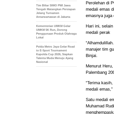
Perolehan di P
Tim Biliar SIWO PWI Jawa
medali emas d
Tengah Matangkan Persiapan
Jelang Turnamen
emasnya juga 
Antarwartawan di Jakarta
Hari ini, sela
Kementerian UMKM Gelar
UMKM 5K Run, Dorong
medali perak
Penggunaan Produk Olahraga
Lokal
“Alhamdulillah.
Polda Metro Jaya Gelar Road
manajer tim gu
to E-Sport Tournament
Kapolda Cup 2026, Siapkan
Binjai.
Talenta Muda Menuju Ajang
Nasional
Menurut Heru,
Palembang 20
“Terima kasih,
medali emas,” 
Satu medali 
Muhamad Rudia
menghempaskan