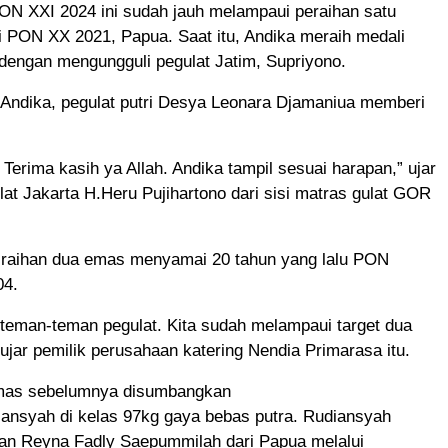
ON XXI 2024 ini sudah jauh melampaui peraihan satu
i PON XX 2021, Papua. Saat itu, Andika meraih medali
dengan mengungguli pegulat Jatim, Supriyono.
in Andika, pegulat putri Desya Leonara Djamaniua memberi
 Terima kasih ya Allah. Andika tampil sesuai harapan,” ujar
lat Jakarta H.Heru Pujihartono dari sisi matras gulat GOR
 raihan dua emas menyamai 20 tahun yang lalu PON
04.
 teman-teman pegulat. Kita sudah melampaui target dua
ujar pemilik perusahaan katering Nendia Primarasa itu.
emas sebelumnya disumbangkan
nsyah di kelas 97kg gaya bebas putra. Rudiansyah
 Reyna Fadly Saepummilah dari Papua melalui