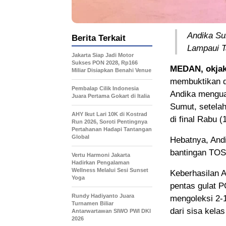
Andika Su
Berita Terkait
Lampaui T
Jakarta Siap Jadi Motor
Sukses PON 2028, Rp166
MEDAN, okjak
Miliar Disiapkan Benahi Venue
membuktikan di
Pembalap Cilik Indonesia
Andika mengua
Juara Pertama Gokart di Italia
Sumut, setelah
AHY Ikut Lari 10K di Kostrad
di final Rabu 
Run 2026, Soroti Pentingnya
Pertahanan Hadapi Tantangan
Global
Hebatnya, And
bantingan TOS 
Vertu Harmoni Jakarta
Hadirkan Pengalaman
Wellness Melalui Sesi Sunset
Keberhasilan 
Yoga
pentas gulat P
Rundy Hadiyanto Juara
mengoleksi 2-
Turnamen Biliar
dari sisa kela
Antarwartawan SIWO PWI DKI
2026