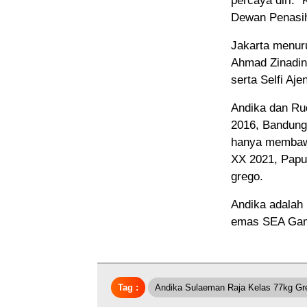
percaya diri. “
Dewan Penasih
Jakarta menur
Ahmad Zinadine
serta Selfi Aj
Andika dan Ru
2016, Bandung.
hanya membawa 
XX 2021, Papu
grego.
Andika adalah
emas SEA Gam
Tag :
Andika Sulaeman Raja Kelas 77kg Gr