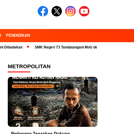
I
PENDIDIKAN
SMK Negeri 73 Tandatangani MoU dengan 23 Industri Pariwisata dan K
METROPOLITAN
Pedagang Tegaskan Dukung