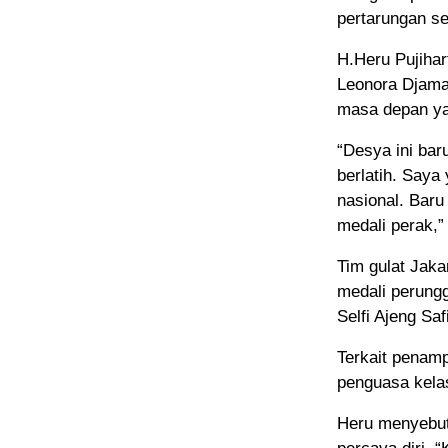
pertarungan se
H.Heru Pujiha
Leonora Djama
masa depan ya
“Desya ini bar
berlatih. Saya 
nasional. Bar
medali perak,”
Tim gulat Jak
medali perung
Selfi Ajeng Saf
Terkait penamp
penguasa kelas
Heru menyebut