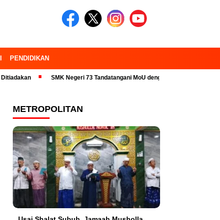
I
PENDIDIKAN
kan
SMK Negeri 73 Tandatangani MoU dengan 23 Industri Pariwisata da
METROPOLITAN
Usai Shalat Subuh, Jamaah Musholla