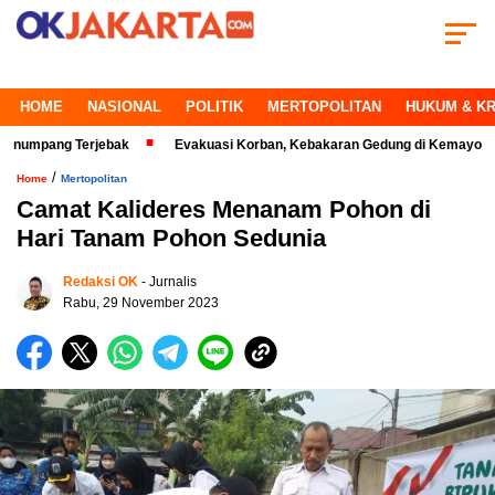
HOME
NASIONAL
POLITIK
MERTOPOLITAN
HUKUM & KR
 Terjebak
Evakuasi Korban, Kebakaran Gedung di Kemayoran Makin Kri
/
Home
Mertopolitan
Camat Kalideres Menanam Pohon di
Hari Tanam Pohon Sedunia
Redaksi OK
- Jurnalis
Rabu, 29 November 2023