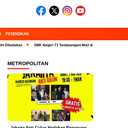
I
PENDIDIKAN
an
SMK Negeri 73 Tandatangani MoU dengan 23 Industri Pariwisata dan
METROPOLITAN
Jakarta Anti Culun Hadirkan Panggung