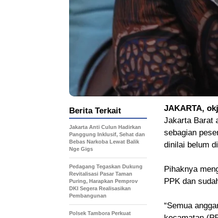
JAKARTA, okj
Berita Terkait
Jakarta Barat 
Jakarta Anti Culun Hadirkan
sebagian pese
Panggung Inklusif, Sehat dan
Bebas Narkoba Lewat Balik
dinilai belum d
Nge Gigs
Pedagang Tegaskan Dukung
Pihaknya menga
Revitalisasi Pasar Taman
PPK dan sudah 
Puring, Harapkan Pemprov
DKI Segera Realisasikan
Pembangunan
“Semua anggara
Polsek Tambora Perkuat
kecamatan (PPK