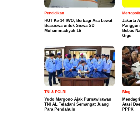
Pendidikan
Mertopoli
HUT Ke-14 IWO, Berbagi Asa Lewat
Jakarta 
Beasiswa untuk Siswa SD
Panggung
Muhammadiyah 16
Bebas Na
Gigs
TNI & POLRI
Blog
Yudo Margono Ajak Purnawirawan
Mendagri
TNI AL Teladani Semangat Juang
Atasi Dae
Para Pendahulu
PPPK