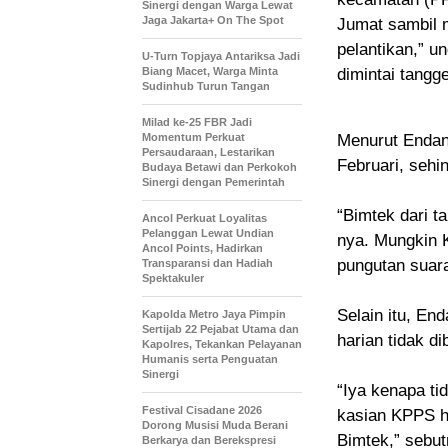
Sinergi dengan Warga Lewat
Jaga Jakarta+ On The Spot
Jumat sambil m
pelantikan,” u
U-Turn Topjaya Antariksa Jadi
Biang Macet, Warga Minta
dimintai tangg
Sudinhub Turun Tangan
Milad ke-25 FBR Jadi
Momentum Perkuat
Menurut Endang
Persaudaraan, Lestarikan
Februari, sehi
Budaya Betawi dan Perkokoh
Sinergi dengan Pemerintah
“Bimtek dari t
Ancol Perkuat Loyalitas
Pelanggan Lewat Undian
nya. Mungkin K
Ancol Points, Hadirkan
pungutan suara
Transparansi dan Hadiah
Spektakuler
Selain itu, En
Kapolda Metro Jaya Pimpin
Sertijab 22 Pejabat Utama dan
harian tidak d
Kapolres, Tekankan Pelayanan
Humanis serta Penguatan
Sinergi
“Iya kenapa ti
Festival Cisadane 2026
kasian KPPS ha
Dorong Musisi Muda Berani
Bimtek,” sebut
Berkarya dan Berekspresi