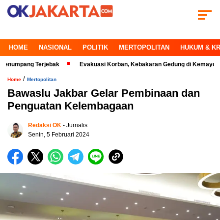
HOME
NASIONAL
POLITIK
MERTOPOLITAN
HUKUM & KR
pang Terjebak
Evakuasi Korban, Kebakaran Gedung di Kemayoran Makin 
/
Home
Mertopolitan
Bawaslu Jakbar Gelar Pembinaan dan
Penguatan Kelembagaan
Redaksi OK
- Jurnalis
Senin, 5 Februari 2024