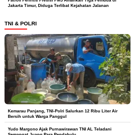
Patroli Perintis Presisi PMJ Amankan Tiga Pemuda di
Jakarta Timur, Diduga Terlibat Kejahatan Jalanan
TNI & POLRI
Kemarau Panjang, TNI-Polri Salurkan 12 Ribu Liter Air
Bersih untuk Warga Panggul
Yudo Margono Ajak Purnawirawan TNI AL Teladani
Semangat Juang Para Pendahulu