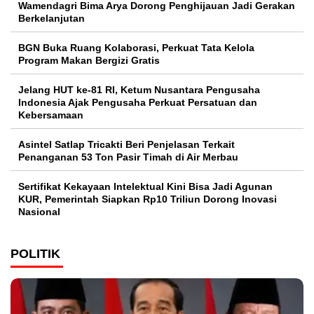
Wamendagri Bima Arya Dorong Penghijauan Jadi Gerakan
Berkelanjutan
BGN Buka Ruang Kolaborasi, Perkuat Tata Kelola
Program Makan Bergizi Gratis
Jelang HUT ke-81 RI, Ketum Nusantara Pengusaha
Indonesia Ajak Pengusaha Perkuat Persatuan dan
Kebersamaan
Asintel Satlap Tricakti Beri Penjelasan Terkait
Penanganan 53 Ton Pasir Timah di Air Merbau
Sertifikat Kekayaan Intelektual Kini Bisa Jadi Agunan
KUR, Pemerintah Siapkan Rp10 Triliun Dorong Inovasi
Nasional
POLITIK