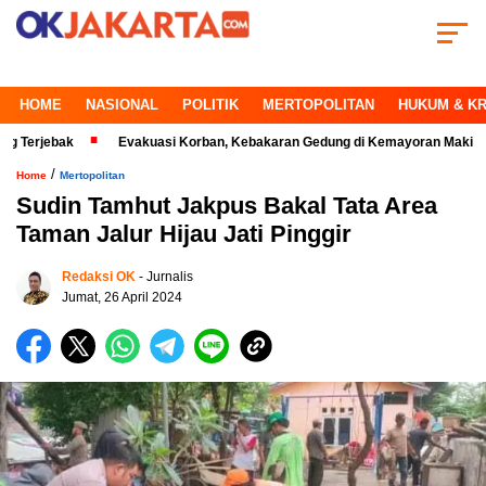
HOME
NASIONAL
POLITIK
MERTOPOLITAN
HUKUM & KR
bak
Evakuasi Korban, Kebakaran Gedung di Kemayoran Makin Kritis
/
Home
Mertopolitan
Sudin Tamhut Jakpus Bakal Tata Area
Taman Jalur Hijau Jati Pinggir
Redaksi OK
- Jurnalis
Jumat, 26 April 2024