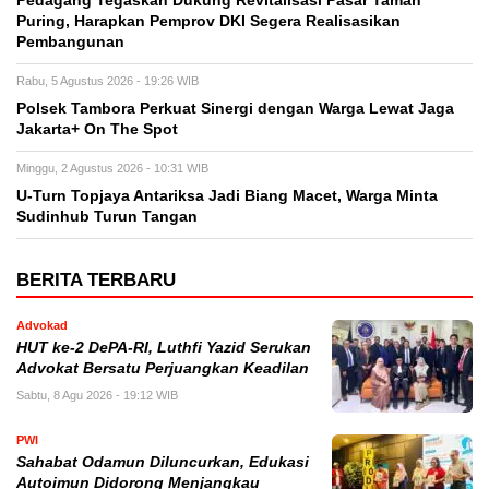
Pedagang Tegaskan Dukung Revitalisasi Pasar Taman
Puring, Harapkan Pemprov DKI Segera Realisasikan
Pembangunan
Rabu, 5 Agustus 2026 - 19:26 WIB
Polsek Tambora Perkuat Sinergi dengan Warga Lewat Jaga
Jakarta+ On The Spot
Minggu, 2 Agustus 2026 - 10:31 WIB
U-Turn Topjaya Antariksa Jadi Biang Macet, Warga Minta
Sudinhub Turun Tangan
BERITA TERBARU
Advokad
HUT ke-2 DePA-RI, Luthfi Yazid Serukan
Advokat Bersatu Perjuangkan Keadilan
Sabtu, 8 Agu 2026 - 19:12 WIB
PWI
Sahabat Odamun Diluncurkan, Edukasi
Autoimun Didorong Menjangkau