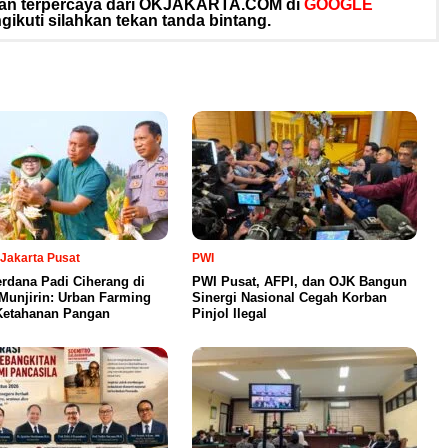
 dan terpercaya dari OKJAKARTA.COM di
GOOGLE
ikuti silahkan tekan tanda bintang.
 Jakarta Pusat
PWI
rdana Padi Ciherang di
PWI Pusat, AFPI, dan OJK Bangun
Munjirin: Urban Farming
Sinergi Nasional Cegah Korban
Ketahanan Pangan
Pinjol Ilegal