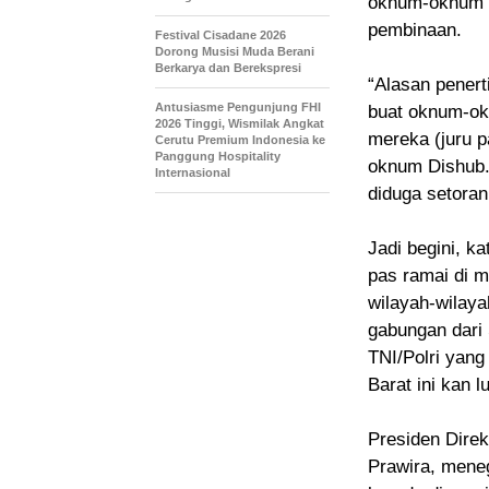
oknum-oknum 
pembinaan.
Festival Cisadane 2026
Dorong Musisi Muda Berani
Berkarya dan Berekspresi
“Alasan penert
Antusiasme Pengunjung FHI
buat oknum-okn
2026 Tinggi, Wismilak Angkat
mereka (juru p
Cerutu Premium Indonesia ke
Panggung Hospitality
oknum Dishub.
Internasional
diduga setoran
Jadi begini, k
pas ramai di m
wilayah-wilaya
gabungan dari
TNI/Polri yang
Barat ini kan l
Presiden Direk
Prawira, mene