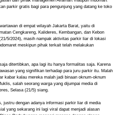
egasan dari pihak managemen Alfamart maupun Indomart
n parkir gratis bagi para pengunjung yang datang ke toko
wartawan di empat wilayah Jakarta Barat, yaitu di
atan Cengkareng, Kalideres, Kembangan, dan Kebon
21/5/2024), masih nampak aktivitas parkir liar di lokasi
ndomaret meskipun pihak terkait telah melakukan
aja ditertibkan, apa lagi itu hanya formalitas saja. Karena
awasan yang signifikan terhadap para juru parkir itu. Malah
r kabar kalau mereka malah jadi binaan oknum-oknum
Muklis, salah seorang warga yang dijumpai media di
res, Selasa (21/5) siang.
, justru dengan adanya informasi parkir liar di media
al yang sekarang ini lagi viral dapat menjadi alasan