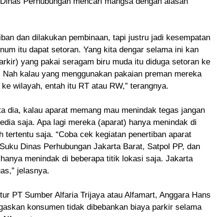
Dinas Perhubungan mencari mangsa dengan alasan
iban dan dilakukan pembinaan, tapi justru jadi kesempatan
um itu dapat setoran. Yang kita dengar selama ini kan
arkir) yang pakai seragam biru muda itu diduga setoran ke
 Nah kalau yang menggunakan pakaian preman mereka
 ke wilayah, entah itu RT atau RW,” terangnya.
ata dia, kalau aparat memang mau menindak tegas jangan
edia saja. Apa lagi mereka (aparat) hanya menindak di
h tertentu saja. “Coba cek kegiatan penertiban aparat
 Suku Dinas Perhubungan Jakarta Barat, Satpol PP, dan
 hanya menindak di beberapa titik lokasi saja. Jakarta
uas,” jelasnya.
tur PT Sumber Alfaria Trijaya atau Alfamart, Anggara Hans
gaskan konsumen tidak dibebankan biaya parkir selama