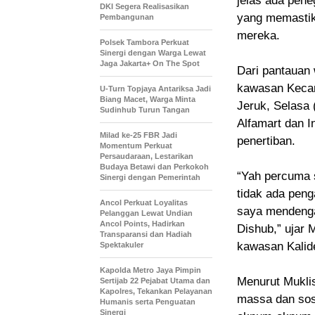
jelas ada pen
DKI Segera Realisasikan
yang memastika
Pembangunan
mereka.
Polsek Tambora Perkuat
Sinergi dengan Warga Lewat
Jaga Jakarta+ On The Spot
Dari pantauan 
kawasan Kecam
U-Turn Topjaya Antariksa Jadi
Biang Macet, Warga Minta
Jeruk, Selasa (
Sudinhub Turun Tangan
Alfamart dan I
Milad ke-25 FBR Jadi
penertiban.
Momentum Perkuat
Persaudaraan, Lestarikan
Budaya Betawi dan Perkokoh
“Yah percuma s
Sinergi dengan Pemerintah
tidak ada peng
Ancol Perkuat Loyalitas
saya mendenga
Pelanggan Lewat Undian
Ancol Points, Hadirkan
Dishub,” ujar 
Transparansi dan Hadiah
kawasan Kalide
Spektakuler
Kapolda Metro Jaya Pimpin
Menurut Muklis
Sertijab 22 Pejabat Utama dan
Kapolres, Tekankan Pelayanan
massa dan sosi
Humanis serta Penguatan
Sinergi