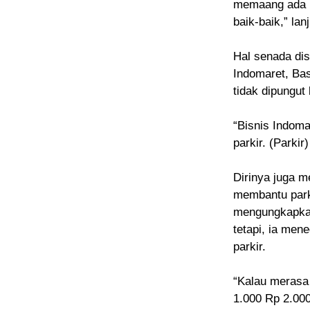
memaang ada k
baik-baik,” lan
Hal senada di
Indomaret, Bas
tidak dipungut 
“Bisnis Indoma
parkir. (Parkir
Dirinya juga 
membantu park
mengungkapkan
tetapi, ia me
parkir.
“Kalau merasa t
1.000 Rp 2.00