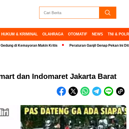
HUKUM & KRIMINAL
OLAHRAGA
OTOMATIF
NEWS
TNI & POLR
Kemayoran Makin Kritis
Peraturan Ganjil Genap Pekan Ini Ditiadakan
amart dan Indomaret Jakarta Barat