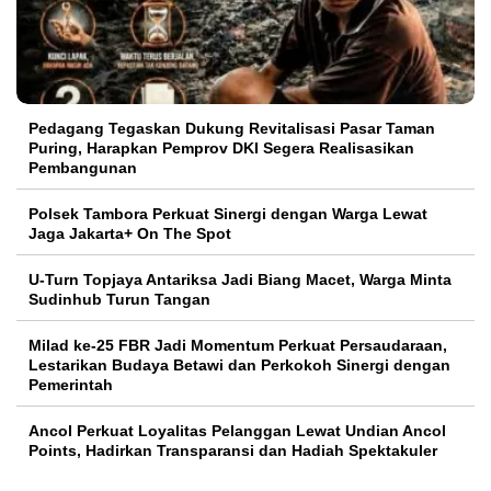
Pedagang Tegaskan Dukung Revitalisasi Pasar Taman
Puring, Harapkan Pemprov DKI Segera Realisasikan
Pembangunan
Polsek Tambora Perkuat Sinergi dengan Warga Lewat
Jaga Jakarta+ On The Spot
U-Turn Topjaya Antariksa Jadi Biang Macet, Warga Minta
Sudinhub Turun Tangan
Milad ke-25 FBR Jadi Momentum Perkuat Persaudaraan,
Lestarikan Budaya Betawi dan Perkokoh Sinergi dengan
Pemerintah
Ancol Perkuat Loyalitas Pelanggan Lewat Undian Ancol
Points, Hadirkan Transparansi dan Hadiah Spektakuler