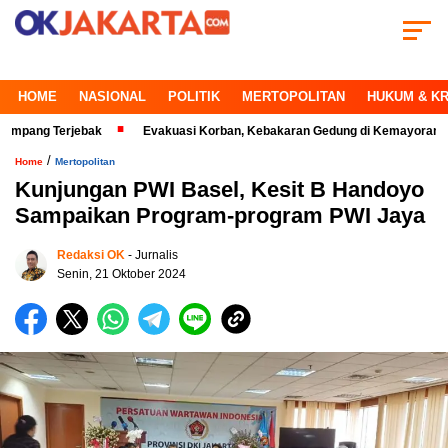
HOME
NASIONAL
POLITIK
MERTOPOLITAN
HUKUM & KR
Terjebak
Evakuasi Korban, Kebakaran Gedung di Kemayoran Makin Krit
/
Home
Mertopolitan
Kunjungan PWI Basel, Kesit B Handoyo
Sampaikan Program-program PWI Jaya
Redaksi OK
- Jurnalis
Senin, 21 Oktober 2024