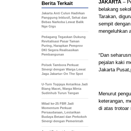
JAKARTA
– Pe
Berita Terkait
belakang seko
Jakarta Anti Culun Hadirkan
Tarakan, digun
Panggung Inklusif, Sehat dan
Bebas Narkoba Lewat Balik
sempit dengan 
Nge Gigs
mengeluhkan ad
Pedagang Tegaskan Dukung
Revitalisasi Pasar Taman
Puring, Harapkan Pemprov
DKI Segera Realisasikan
“Dan seharusn
Pembangunan
pejalan kaki 
Polsek Tambora Perkuat
Jakarta Pusat,
Sinergi dengan Warga Lewat
Jaga Jakarta+ On The Spot
U-Turn Topjaya Antariksa Jadi
Biang Macet, Warga Minta
Menurut pengun
Sudinhub Turun Tangan
keterangan, m
Milad ke-25 FBR Jadi
di atas trotoa
Momentum Perkuat
Persaudaraan, Lestarikan
Budaya Betawi dan Perkokoh
Sinergi dengan Pemerintah