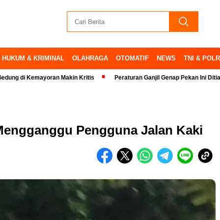
HUKUM & KRIMINAL
OLAHRAGA
OTOMATIF
NEWS
TNI & POLR
emayoran Makin Kritis
Peraturan Ganjil Genap Pekan Ini Ditiadakan
g Mengganggu Pengguna Jalan Kaki