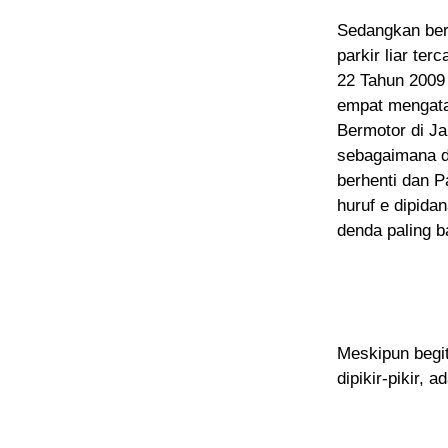
Sedangkan berd
parkir liar t
22 Tahun 2009 
empat mengata
Bermotor di Ja
sebagaimana di
berhenti dan P
huruf e dipida
denda paling b
Meskipun begit
dipikir-pikir, a