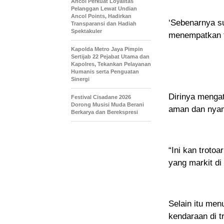
Ancol Perkuat Loyalitas
Pelanggan Lewat Undian
Ancol Points, Hadirkan
‘Sebenarnya s
Transparansi dan Hadiah
Spektakuler
menempatkan tr
Kapolda Metro Jaya Pimpin
Sertijab 22 Pejabat Utama dan
Kapolres, Tekankan Pelayanan
Humanis serta Penguatan
Sinergi
Dirinya mengat
Festival Cisadane 2026
Dorong Musisi Muda Berani
aman dan nyam
Berkarya dan Berekspresi
“Ini kan troto
yang markit di 
Selain itu me
kendaraan di t