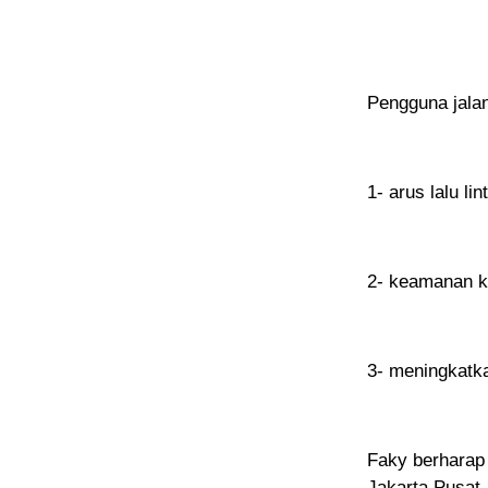
Pengguna jala
1- arus lalu li
2- keamanan k
3- meningkatk
Faky berharap
Jakarta Pusat 