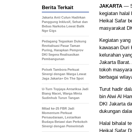
JAKARTA
— S
Berita Terkait
kegiatan halal
Jakarta Anti Culun Hadirkan
Heikal Safar b
Panggung Inklusif, Sehat dan
Bebas Narkoba Lewat Balik
masyarakat DKI
Nge Gigs
Kegiatan yang 
Pedagang Tegaskan Dukung
Revitalisasi Pasar Taman
kawasan Duri K
Puring, Harapkan Pemprov
kelurahan yang
DKI Segera Realisasikan
Pembangunan
Jakarta Barat.
tokoh masyarak
Polsek Tambora Perkuat
Sinergi dengan Warga Lewat
berbagai wilay
Jaga Jakarta+ On The Spot
Turut hadir da
U-Turn Topjaya Antariksa Jadi
Biang Macet, Warga Minta
bin Alwi Al Ha
Sudinhub Turun Tangan
DKI Jakarta d
Milad ke-25 FBR Jadi
dukungan dala
Momentum Perkuat
Persaudaraan, Lestarikan
Budaya Betawi dan Perkokoh
Halal bihalal 
Sinergi dengan Pemerintah
Heikal Safar 