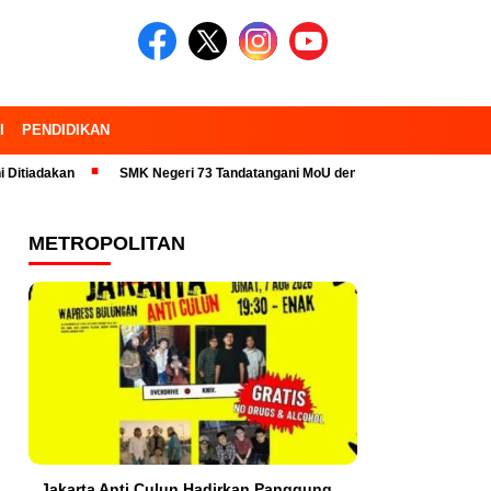
I
PENDIDIKAN
n
SMK Negeri 73 Tandatangani MoU dengan 23 Industri Pariwisata dan 
METROPOLITAN
Jakarta Anti Culun Hadirkan Panggung