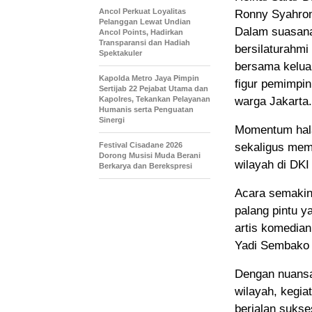
Ancol Perkuat Loyalitas
Ronny Syahroni
Pelanggan Lewat Undian
Dalam suasana
Ancol Points, Hadirkan
Transparansi dan Hadiah
bersilaturahmi
Spektakuler
bersama kelua
Kapolda Metro Jaya Pimpin
figur pemimpi
Sertijab 22 Pejabat Utama dan
Kapolres, Tekankan Pelayanan
warga Jakarta.
Humanis serta Penguatan
Sinergi
Momentum hala
Festival Cisadane 2026
sekaligus memp
Dorong Musisi Muda Berani
wilayah di DKI
Berkarya dan Berekspresi
Acara semakin
palang pintu y
artis komedian
Yadi Sembako 
Dengan nuansa 
wilayah, kegia
berjalan sukse