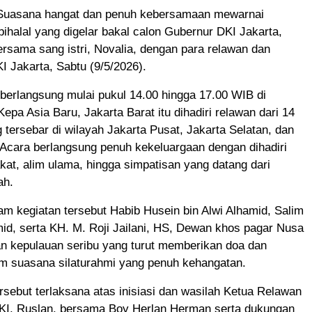
uasana hangat dan penuh kebersamaan mewarnai
 bihalal yang digelar bakal calon Gubernur DKI Jakarta,
ersama sang istri, Novalia, dengan para relawan dan
 Jakarta, Sabtu (9/5/2026).
berlangsung mulai pukul 14.00 hingga 17.00 WIB di
epa Asia Baru, Jakarta Barat itu dihadiri relawan dari 14
 tersebar di wilayah Jakarta Pusat, Jakarta Selatan, dan
 Acara berlangsung penuh kekeluargaan dengan dihadiri
at, alim ulama, hingga simpatisan yang datang dari
ah.
lam kegiatan tersebut Habib Husein bin Alwi Alhamid, Salim
mid, serta KH. M. Roji Jailani, HS, Dewan khos pagar Nusa
an kepulauan seribu yang turut memberikan doa dan
m suasana silaturahmi yang penuh kehangatan.
tersebut terlaksana atas inisiasi dan wasilah Ketua Relawan
DKI, Ruslan, bersama Boy Herlan Herman serta dukungan