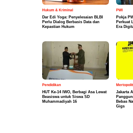
Hukum & Kriminal
PWI
Dar Edi Yoga: Penyelesaian BLBI
Pokja PW
Perlu Dialog Berbasis Data dan
Perkuat L
Kepastian Hukum
Era Digit
Pendidikan
Mertopoli
HUT Ke-14 IWO, Berbagi Asa Lewat
Jakarta 
Beasiswa untuk Siswa SD
Panggung
Muhammadiyah 16
Bebas Na
Gigs