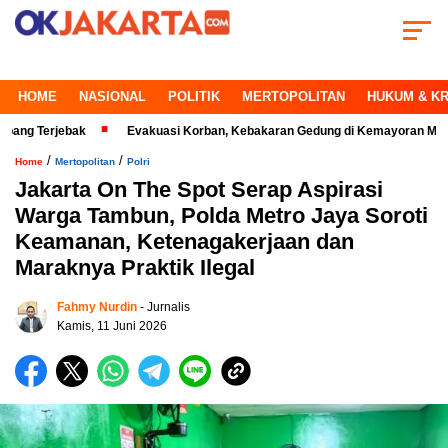
HOME
NASIONAL
POLITIK
MERTOPOLITAN
HUKUM & KR
jebak
Evakuasi Korban, Kebakaran Gedung di Kemayoran Makin Kritis
/
/
Home
Mertopolitan
Polri
Jakarta On The Spot Serap Aspirasi
Warga Tambun, Polda Metro Jaya Soroti
Keamanan, Ketenagakerjaan dan
Maraknya Praktik Ilegal
Fahmy Nurdin
- Jurnalis
Kamis, 11 Juni 2026