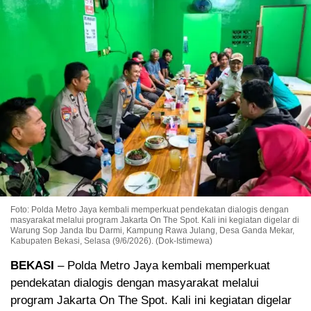
Foto: Polda Metro Jaya kembali memperkuat pendekatan dialogis dengan
masyarakat melalui program Jakarta On The Spot. Kali ini kegiatan digelar di
Warung Sop Janda Ibu Darmi, Kampung Rawa Julang, Desa Ganda Mekar,
Kabupaten Bekasi, Selasa (9/6/2026). (Dok-Istimewa)
BEKASI
– Polda Metro Jaya kembali memperkuat
pendekatan dialogis dengan masyarakat melalui
program Jakarta On The Spot. Kali ini kegiatan digelar