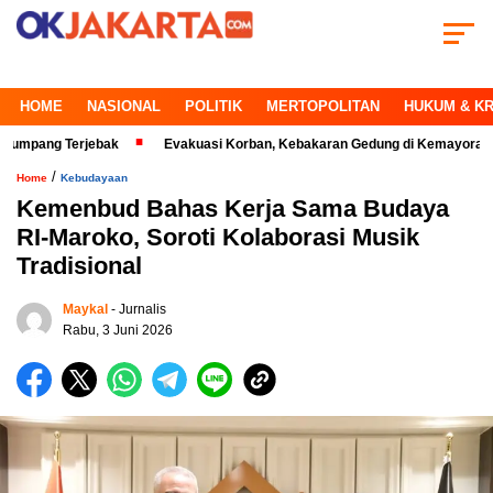
HOME
NASIONAL
POLITIK
MERTOPOLITAN
HUKUM & KR
mpang Terjebak
Evakuasi Korban, Kebakaran Gedung di Kemayoran Maki
/
Home
Kebudayaan
Kemenbud Bahas Kerja Sama Budaya
RI-Maroko, Soroti Kolaborasi Musik
Tradisional
Maykal
- Jurnalis
Rabu, 3 Juni 2026