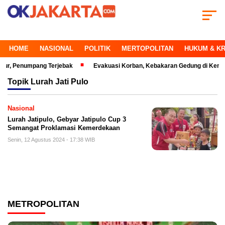
HOME
NASIONAL
POLITIK
MERTOPOLITAN
HUKUM & KR
 Penumpang Terjebak
Evakuasi Korban, Kebakaran Gedung di Kemayoran
Topik
Lurah Jati Pulo
Nasional
Lurah Jatipulo, Gebyar Jatipulo Cup 3
Semangat Proklamasi Kemerdekaan
Senin, 12 Agustus 2024 - 17:38 WIB
METROPOLITAN