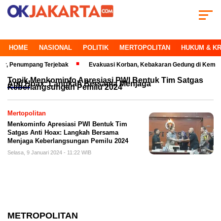
HOME
NASIONAL
POLITIK
MERTOPOLITAN
HUKUM & KR
enumpang Terjebak
Evakuasi Korban, Kebakaran Gedung di Kemayoran Ma
Topik
Menkominfo Apresiasi PWI Bentuk Tim Satgas
Anti Hoax: Langkah Bersama Menjaga
Keberlangsungan Pemilu 2024
Mertopolitan
Menkominfo Apresiasi PWI Bentuk Tim
Satgas Anti Hoax: Langkah Bersama
Menjaga Keberlangsungan Pemilu 2024
Selasa, 9 Januari 2024 - 11:22 WIB
METROPOLITAN