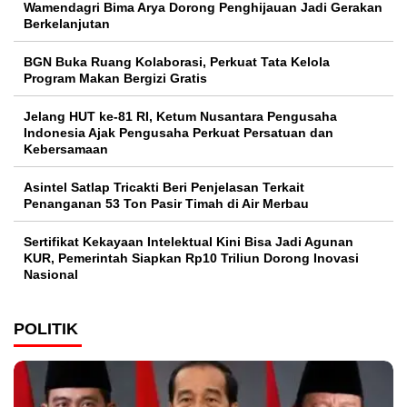
Wamendagri Bima Arya Dorong Penghijauan Jadi Gerakan
Berkelanjutan
BGN Buka Ruang Kolaborasi, Perkuat Tata Kelola
Program Makan Bergizi Gratis
Jelang HUT ke-81 RI, Ketum Nusantara Pengusaha
Indonesia Ajak Pengusaha Perkuat Persatuan dan
Kebersamaan
Asintel Satlap Tricakti Beri Penjelasan Terkait
Penanganan 53 Ton Pasir Timah di Air Merbau
Sertifikat Kekayaan Intelektual Kini Bisa Jadi Agunan
KUR, Pemerintah Siapkan Rp10 Triliun Dorong Inovasi
Nasional
POLITIK