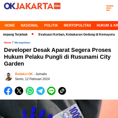
HOME
NASIONAL
POLITIK
MERTOPOLITAN
HUKUM & KR
Terjebak
Evakuasi Korban, Kebakaran Gedung di Kemayoran Makin Krit
/
Home
Mertopolitan
Developer Desak Aparat Segera Proses
Hukum Pelaku Pungli di Rusunami City
Garden
Redaksi OK
- Jurnalis
Senin, 12 Februari 2024