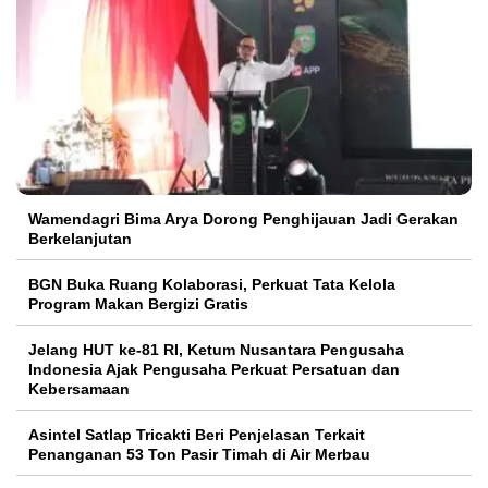
Wamendagri Bima Arya Dorong Penghijauan Jadi Gerakan
Berkelanjutan
BGN Buka Ruang Kolaborasi, Perkuat Tata Kelola
Program Makan Bergizi Gratis
Jelang HUT ke-81 RI, Ketum Nusantara Pengusaha
Indonesia Ajak Pengusaha Perkuat Persatuan dan
Kebersamaan
Asintel Satlap Tricakti Beri Penjelasan Terkait
Penanganan 53 Ton Pasir Timah di Air Merbau