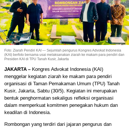
Foto: Ziarah Pendiri KAI — Sejumlah pengurus Kongres Advokat Indonesia
(KAI) berfoto bersama usai melaksanakan ziarah ke makam para pendiri dan
Presiden KAI di TPU Tanah Kusir, Jakarta
JAKARTA –
Kongres Advokat Indonesia (KAI)
menggelar kegiatan ziarah ke makam para pendiri
organisasi di Taman Pemakaman Umum (TPU) Tanah
Kusir, Jakarta, Sabtu (30/5). Kegiatan ini merupakan
bentuk penghormatan sekaligus refleksi organisasi
dalam memperkuat komitmen penegakan hukum dan
keadilan di Indonesia.
Rombongan yang terdiri dari jajaran pengurus dan