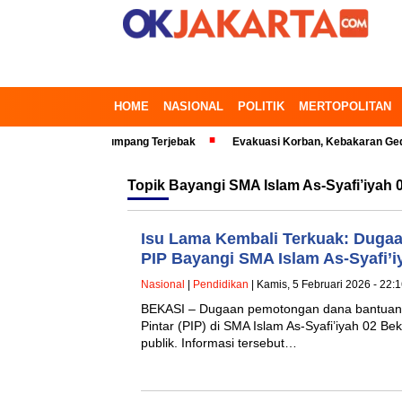
HOME
NASIONAL
POLITIK
MERTOPOLITAN
si Timur, Penumpang Terjebak
Evakuasi Korban, Kebakaran Gedung di 
Topik
Bayangi SMA Islam As-Syafi’iyah 
Isu Lama Kembali Terkuak: Dug
PIP Bayangi SMA Islam As-Syafi’i
Nasional
|
Pendidikan
| Kamis, 5 Februari 2026 - 22:
BEKASI – Dugaan pemotongan dana bantuan 
Pintar (PIP) di SMA Islam As-Syafi’iyah 02 B
publik. Informasi tersebut…