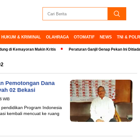
HUKUM & KRIMINAL
OLAHRAGA
OTOMATIF
NEWS
TNI & POLR
Kemayoran Makin Kritis
Peraturan Ganjil Genap Pekan Ini Ditiadakan
02
aan Pemotongan Dana
yah 02 Bekasi
16 WIB
pendidikan Program Indonesia
ekasi kembali mencuat ke ruang