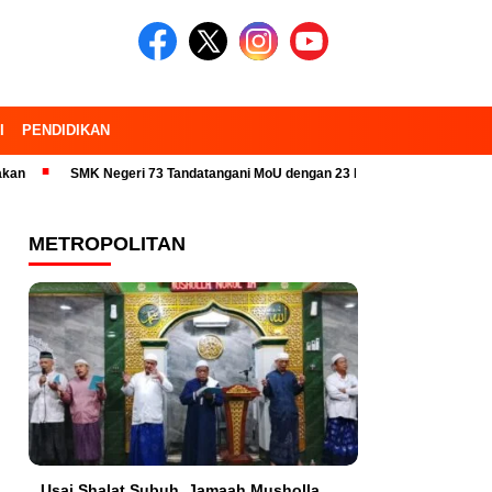
I
PENDIDIKAN
SMK Negeri 73 Tandatangani MoU dengan 23 Industri Pariwisata dan Kamp
METROPOLITAN
Usai Shalat Subuh, Jamaah Musholla